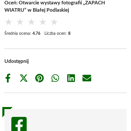
Oceń: Otwarcie wystawy fotografii „ZAPACH
WIATRU” w Białej Podlaskiej
★
★
★
★
★
Średnia ocena:
4.76
Liczba ocen:
8
Udostępnij
Share
Share
Share
Share
Share
Share
on
on
on
on
on
on
Facebook
X
Pinterest
WhatsApp
LinkedIn
Email
(Twitter)