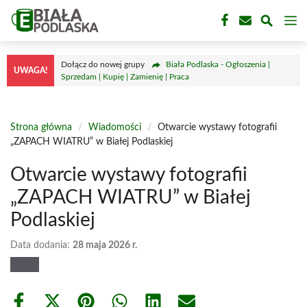
Przejdź
M
do
treści
Dołącz do nowej grupy
Biała Podlaska - Ogłoszenia |
UWAGA!
Sprzedam | Kupię | Zamienię | Praca
Strona główna
/
Wiadomości
/
Otwarcie wystawy fotografii
„ZAPACH WIATRU” w Białej Podlaskiej
Otwarcie wystawy fotografii
„ZAPACH WIATRU” w Białej
Podlaskiej
Data dodania:
28 maja 2026 r.
Share
Share
Share
Share
Share
Share