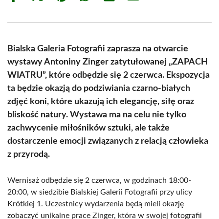
on
on
on
on
on
on
Facebook
X
Pinterest
WhatsApp
LinkedIn
Email
(Twitter)
Bialska Galeria Fotografii zaprasza na otwarcie
wystawy Antoniny Zinger zatytułowanej „ZAPACH
WIATRU”, które odbędzie się 2 czerwca. Ekspozycja
ta będzie okazją do podziwiania czarno-białych
zdjęć koni, które ukazują ich elegancję, siłę oraz
bliskość natury. Wystawa ma na celu nie tylko
zachwycenie miłośników sztuki, ale także
dostarczenie emocji związanych z relacją człowieka
z przyrodą.
Wernisaż odbędzie się 2 czerwca, w godzinach 18:00-
20:00, w siedzibie Bialskiej Galerii Fotografii przy ulicy
Krótkiej 1. Uczestnicy wydarzenia będą mieli okazję
zobaczyć unikalne prace Zinger, która w swojej fotografii