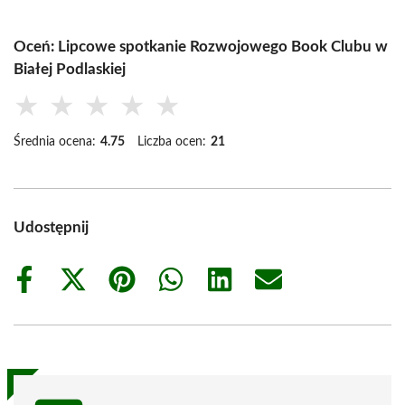
Oceń: Lipcowe spotkanie Rozwojowego Book Clubu w
Białej Podlaskiej
★
★
★
★
★
Średnia ocena:
4.75
Liczba ocen:
21
Udostępnij
Share
Share
Share
Share
Share
Share
on
on
on
on
on
on
Facebook
X
Pinterest
WhatsApp
LinkedIn
Email
(Twitter)