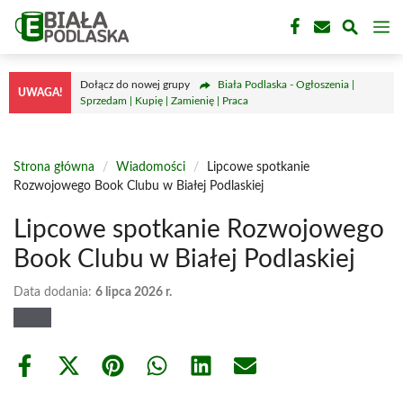
Przejdź
M
do
treści
Dołącz do nowej grupy
Biała Podlaska - Ogłoszenia |
UWAGA!
Sprzedam | Kupię | Zamienię | Praca
Strona główna
/
Wiadomości
/
Lipcowe spotkanie
Rozwojowego Book Clubu w Białej Podlaskiej
Lipcowe spotkanie Rozwojowego
Book Clubu w Białej Podlaskiej
Data dodania:
6 lipca 2026 r.
Share
Share
Share
Share
Share
Share
on
on
on
on
on
on
Facebook
X
Pinterest
WhatsApp
LinkedIn
Email