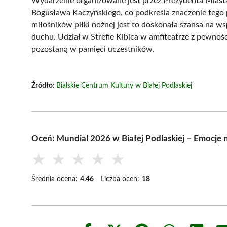
Wydarzenie organizowane jest przez Prezydenta Miasta
Bogusława Kaczyńskiego, co podkreśla znaczenie tego p
miłośników piłki nożnej jest to doskonała szansa na w
duchu. Udział w Strefie Kibica w amfiteatrze z pewnoś
pozostaną w pamięci uczestników.
Źródło:
Bialskie Centrum Kultury w Białej Podlaskiej
Oceń: Mundial 2026 w Białej Podlaskiej – Emocje n
★
★
★
★
★
Średnia ocena:
4.46
Liczba ocen:
18