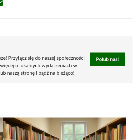
Share
on
Email
sze! Przyłącz się do naszej społeczności
Polub nas!
 więcej o lokalnych wydarzeniach w
olub naszą stronę i bądź na bieżąco!