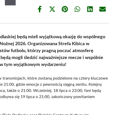
Share
Share
Share
Share
Share
Share
on
on
on
on
on
on
Facebook
X
Pinterest
WhatsApp
LinkedIn
Email
(Twitter)
odlaskiej będą mieli wyjątkową okazję do wspólnego
 Nożnej 2026. Organizowana Strefa Kibica w
astów futbolu, którzy pragną poczuć atmosferę
będą mogli śledzić najważniejsze mecze i wspólnie
ł w tym wyjątkowym wydarzeniu!
 transmisjach, które zostaną podzielone na cztery kluczowe
ie 21:00, gdzie emocje z pewnością sięgną zenitu. Kolejny
pca, także o 21:00. Wcześniej, 18 lipca o 23:00, fani będą
ju odbywa się 19 lipca o 21:00, zakończony powitaniem