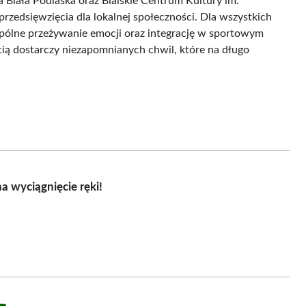
 Biała Podlaska oraz Bialskie Centrum Kultury im.
rzedsięwzięcia dla lokalnej społeczności. Dla wszystkich
spólne przeżywanie emocji oraz integrację w sportowym
cią dostarczy niezapomnianych chwil, które na długo
a wyciągnięcie ręki!