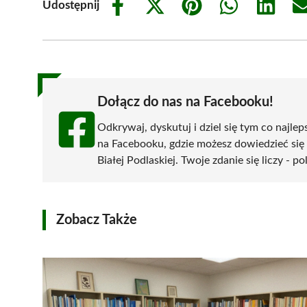
Udostępnij
Share
Share
Share
Share
Share
on
on
on
on
on
Facebook
X
Pinterest
WhatsApp
LinkedIn
(Twitter)
Dołącz do nas na Facebooku!
Odkrywaj, dyskutuj i dziel się tym co najlep
na Facebooku, gdzie możesz dowiedzieć się
Białej Podlaskiej. Twoje zdanie się liczy - p
Zobacz Także