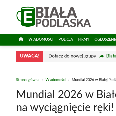
Przejdź
do
treści
WIADOMOŚCI
POLICJA
FIRMY
OGŁOSZENI
UWAGA!
Dołącz do nowej grupy
Biał
Strona główna
/
Wiadomości
/
Mundial 2026 w Białej Podla
Mundial 2026 w Białe
na wyciągnięcie ręki!