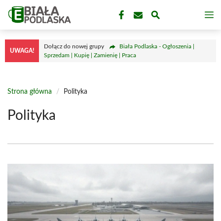
Przejdź
M
do
treści
Dołącz do nowej grupy
Biała Podlaska - Ogłoszenia |
UWAGA!
Sprzedam | Kupię | Zamienię | Praca
Strona główna
/
Polityka
Polityka