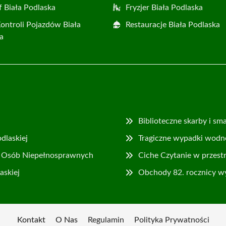
f Biała Podlaska
Fryzjer Biała Podlaska
Kontroli Pojazdów Biała
Restauracje Biała Podlaska
a
Biblioteczne skarby i s
dlaskiej
Tragiczne wypadki wodn
ji Osób Niepełnosprawnych
Ciche Czytanie w przestr
askiej
Obchody 82. rocznicy w
Kontakt
O Nas
Regulamin
Polityka Prywatności