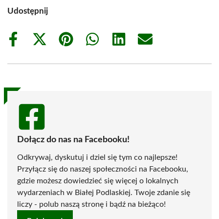
Udostępnij
Share
Share
Share
Share
Share
Share
on
on
on
on
on
on
Facebook
X
Pinterest
WhatsApp
LinkedIn
Email
(Twitter)
Dołącz do nas na Facebooku!
Odkrywaj, dyskutuj i dziel się tym co najlepsze!
Przyłącz się do naszej społeczności na Facebooku,
gdzie możesz dowiedzieć się więcej o lokalnych
wydarzeniach w Białej Podlaskiej. Twoje zdanie się
liczy - polub naszą stronę i bądź na bieżąco!