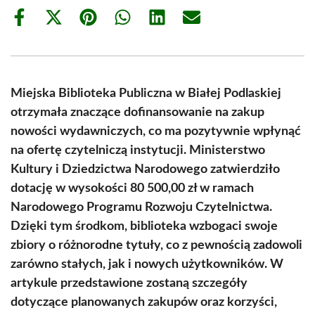
Share
Share
Share
Share
Share
Share
on
on
on
on
on
on
Facebook
X
Pinterest
WhatsApp
LinkedIn
Email
(Twitter)
Miejska Biblioteka Publiczna w Białej Podlaskiej
otrzymała znaczące dofinansowanie na zakup
nowości wydawniczych, co ma pozytywnie wpłynąć
na ofertę czytelniczą instytucji. Ministerstwo
Kultury i Dziedzictwa Narodowego zatwierdziło
dotację w wysokości 80 500,00 zł w ramach
Narodowego Programu Rozwoju Czytelnictwa.
Dzięki tym środkom, biblioteka wzbogaci swoje
zbiory o różnorodne tytuły, co z pewnością zadowoli
zarówno stałych, jak i nowych użytkowników. W
artykule przedstawione zostaną szczegóły
dotyczące planowanych zakupów oraz korzyści,