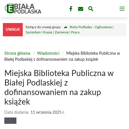
Przejdź
M
do
treści
Dołącz do nowej grupy
Biała Podlaska - Ogłoszenia |
UWAGA!
Sprzedam | Kupię | Zamienię | Praca
Strona główna
/
Wiadomości
/
Miejska Biblioteka Publiczna w
Białej Podlaskiej z dofinansowaniem na zakup książek
Miejska Biblioteka Publiczna w
Białej Podlaskiej z
dofinansowaniem na zakup
książek
Data dodania:
11 września 2025 r.