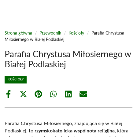
Strona główna
/
Przewodnik
/
Kościoły
/
Parafia Chrystusa
Miłosiernego w Białej Podlaskiej
Parafia Chrystusa Miłosiernego w
Białej Podlaskiej
KOŚCIOŁY
Share
Share
Share
Share
Share
Share
on
on
on
on
on
on
Facebook
X
Pinterest
WhatsApp
LinkedIn
Email
(Twitter)
Parafia Chrystusa Miłosiernego, znajdująca się w Białej
Podlaskiej, to
rzymskokatolicka wspólnota religijna
, która