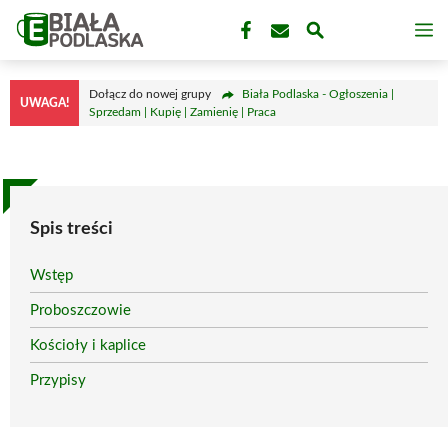
Przejdź
M
do
treści
Dołącz do nowej grupy
Biała Podlaska - Ogłoszenia |
UWAGA!
Sprzedam | Kupię | Zamienię | Praca
Spis treści
Wstęp
Proboszczowie
Kościoły i kaplice
Przypisy