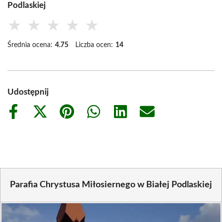
Podlaskiej
★
★
★
★
★
Średnia ocena:
4.75
Liczba ocen:
14
Udostępnij
Share
Share
Share
Share
Share
Share
on
on
on
on
on
on
Facebook
X
Pinterest
WhatsApp
LinkedIn
Email
(Twitter)
Parafia Chrystusa Miłosiernego w Białej Podlaskiej