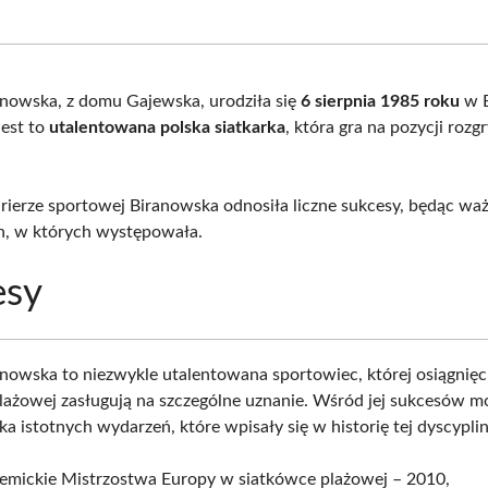
on
on
on
on
Facebook
X
Pinterest
What
(Twitter)
anowska, z domu Gajewska, urodziła się
6 sierpnia 1985 roku
w B
Jest to
utalentowana polska siatkarka
, która gra na pozycji rozg
rierze sportowej Biranowska odnosiła liczne sukcesy, będąc wa
h, w których występowała.
esy
anowska to niezwykle utalentowana sportowiec, której osiągnięc
lażowej zasługują na szczególne uznanie. Wśród jej sukcesów m
ka istotnych wydarzeń, które wpisały się w historię tej dyscyplin
emickie Mistrzostwa Europy w siatkówce plażowej – 2010,