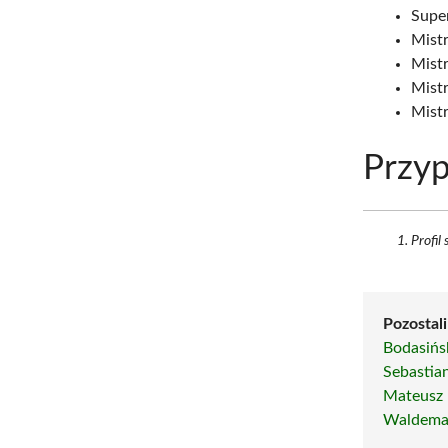
Supe
Mist
Mistr
Mistr
Mistr
Przyp
Profil
Pozostali
Bodasińs
Sebastian
Mateusz
Waldemar