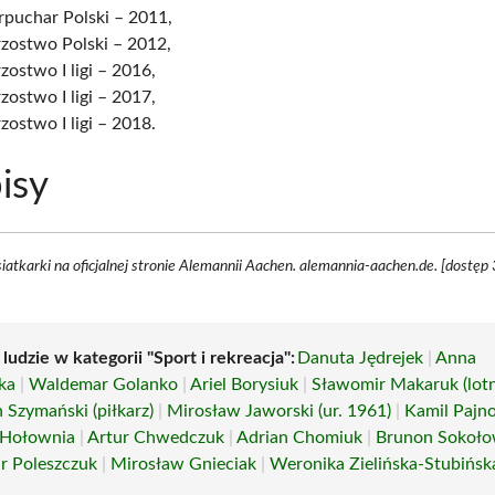
rpuchar Polski – 2011,
rzostwo Polski – 2012,
zostwo I ligi – 2016,
zostwo I ligi – 2017,
zostwo I ligi – 2018.
isy
 siatkarki na oficjalnej stronie Alemannii Aachen. alemannia-aachen.de. [dostęp
 ludzie w kategorii "Sport i rekreacja":
Danuta Jędrejek
|
Anna
ka
|
Waldemar Golanko
|
Ariel Borysiuk
|
Sławomir Makaruk (lotn
 Szymański (piłkarz)
|
Mirosław Jaworski (ur. 1961)
|
Kamil Pajn
 Hołownia
|
Artur Chwedczuk
|
Adrian Chomiuk
|
Brunon Sokoło
 Poleszczuk
|
Mirosław Gnieciak
|
Weronika Zielińska-Stubińsk