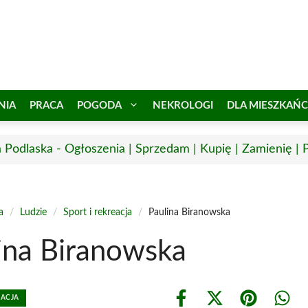
NIA
PRACA
POGODA
NEKROLOGI
DLA MIESZKAŃ
a Podlaska - Ogłoszenia | Sprzedam | Kupię | Zamienię | 
a
/
Ludzie
/
Sport i rekreacja
/
Paulina Biranowska
ina Biranowska
EACJA
Share
Share
Share
Shar