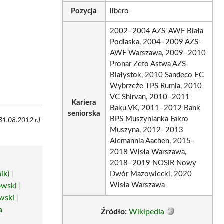
Pozycja
libero
2002–2004 AZS-AWF Biała
Podlaska, 2004–2009 AZS-
AWF Warszawa, 2009–2010
Pronar Zeto Astwa AZS
Białystok, 2010 Sandeco EC
Wybrzeże TPS Rumia, 2010
VC Shirvan, 2010–2011
Kariera
Baku VK, 2011–2012 Bank
seniorska
BPS Muszynianka Fakro
 31.08.2012 r.]
Muszyna, 2012–2013
Alemannia Aachen, 2015–
2018 Wisła Warszawa,
2018–2019 NOSiR Nowy
ik)
|
Dwór Mazowiecki, 2020
Wisła Warszawa
owski
|
wski
|
a
Źródło:
Wikipedia