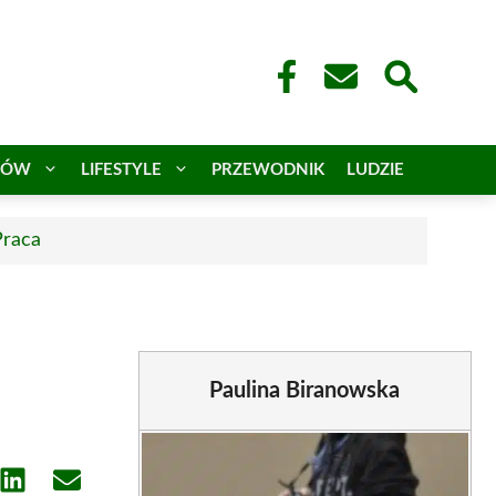
CÓW
LIFESTYLE
PRZEWODNIK
LUDZIE
Praca
Paulina Biranowska
e
Share
Share