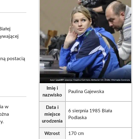
on
on
sApp
LinkedIn
Email
iałej
rywającej
żną postacią
Imię i
Paulina Gajewska
nazwisko
ia w
Data i
6 sierpnia 1985 Biała
ożna
miejsce
Podlaska
urodzenia
y.
Wzrost
170 cm