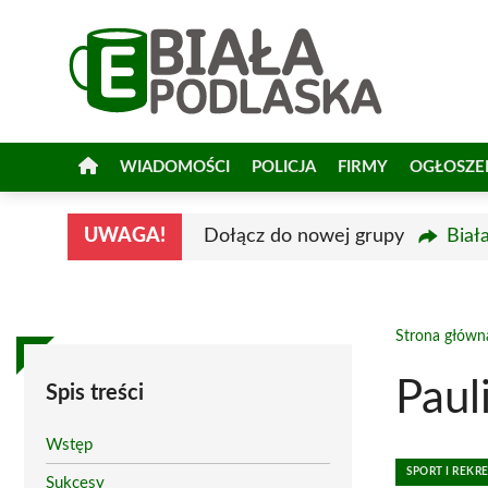
Przejdź
do
treści
WIADOMOŚCI
POLICJA
FIRMY
OGŁOSZE
UWAGA!
Dołącz do nowej grupy
Biał
Strona główn
Paul
Spis treści
Wstęp
SPORT I REKR
Sukcesy