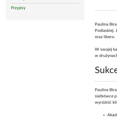
Przypisy
Paulina Bir
Podlaskiej. 
oraz libero.
W swojej ka
w drużynac
Sukc
Paulina Bir
siatkówce p
wyróżnić kil
Akad