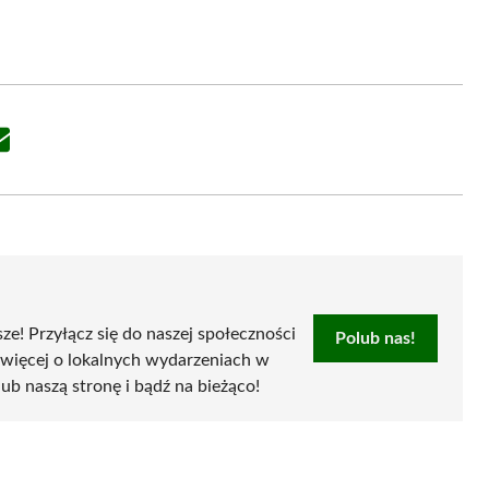
Share
on
Email
sze! Przyłącz się do naszej społeczności
Polub nas!
 więcej o lokalnych wydarzeniach w
olub naszą stronę i bądź na bieżąco!