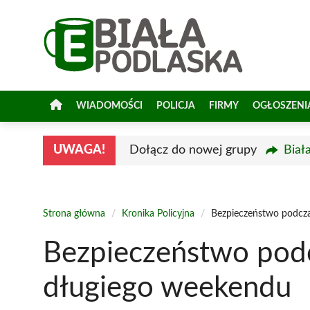
Przejdź
do
treści
WIADOMOŚCI
POLICJA
FIRMY
OGŁOSZENI
UWAGA!
Dołącz do nowej grupy
Biał
Strona główna
/
Kronika Policyjna
/
Bezpieczeństwo podcz
Bezpieczeństwo pod
długiego weekendu