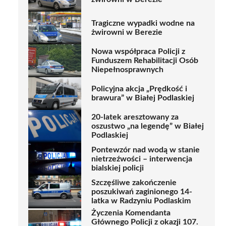
Tragiczne wypadki wodne na
żwirowni w Berezie
Nowa współpraca Policji z
Funduszem Rehabilitacji Osób
Niepełnosprawnych
Policyjna akcja „Prędkość i
brawura” w Białej Podlaskiej
20-latek aresztowany za
oszustwo „na legendę” w Białej
Podlaskiej
Pontewzór nad wodą w stanie
nietrzeźwości – interwencja
bialskiej policji
Szczęśliwe zakończenie
poszukiwań zaginionego 14-
latka w Radzyniu Podlaskim
Życzenia Komendanta
Głównego Policji z okazji 107.