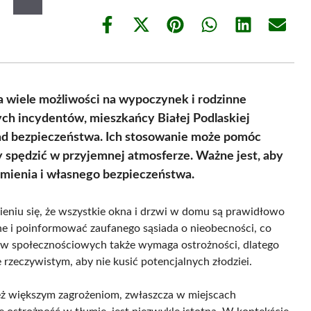
Share
Share
Share
Share
Share
Share
on
on
on
on
on
on
Facebook
X
Pinterest
WhatsApp
LinkedIn
Email
(Twitter)
a wiele możliwości na wypoczynek i rodzinne
ych incydentów, mieszkańcy Białej Podlaskiej
ad bezpieczeństwa. Ich stosowanie może pomóc
y spędzić w przyjemnej atmosferze. Ważne jest, aby
 mienia i własnego bezpieczeństwa.
eniu się, że wszystkie okna i drzwi w domu są prawidłowo
ne i poinformować zaufanego sąsiada o nieobecności, co
w społecznościowych także wymaga ostrożności, dlatego
e rzeczywistym, aby nie kusić potencjalnych złodziei.
eż większym zagrożeniom, zwłaszcza w miejscach