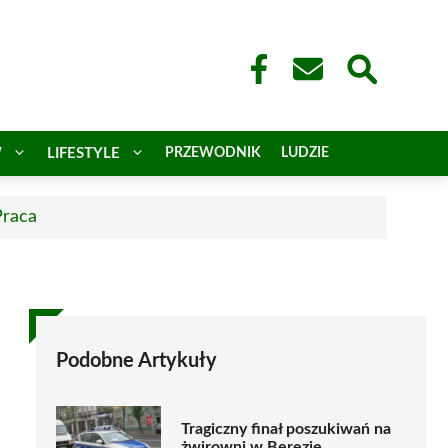
W
LIFESTYLE
PRZEWODNIK
LUDZIE
Praca
Podobne Artykuły
Tragiczny finał poszukiwań na
żwirowni w Berezie