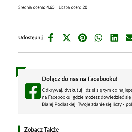
Średnia ocena:
4.65
Liczba ocen:
20
Udostępnij
Share
Share
Share
Share
Share
on
on
on
on
on
Facebook
X
Pinterest
WhatsApp
LinkedIn
(Twitter)
Dołącz do nas na Facebooku!
Odkrywaj, dyskutuj i dziel się tym co najlep
na Facebooku, gdzie możesz dowiedzieć się
Białej Podlaskiej. Twoje zdanie się liczy - p
Zobacz Także