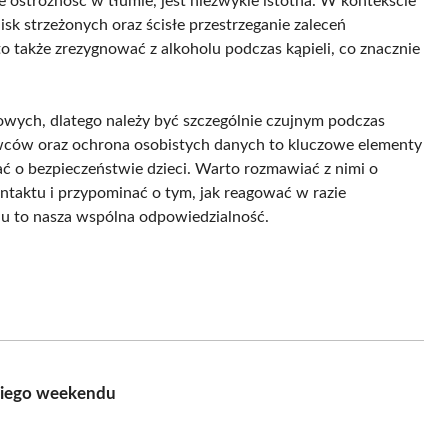
e ostrożność w tłumie, jest niezwykle istotna. W kontekście
isk strzeżonych oraz ścisłe przestrzeganie zaleceń
także zrezygnować z alkoholu podczas kąpieli, co znacznie
towych, dlatego należy być szczególnie czujnym podczas
awców oraz ochrona osobistych danych to kluczowe elementy
 o bezpieczeństwie dzieci. Warto rozmawiać z nimi o
ntaktu i przypominać o tym, jak reagować w razie
u to nasza wspólna odpowiedzialność.
giego weekendu