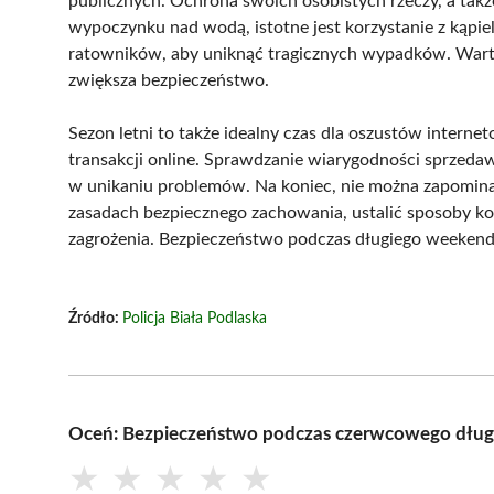
publicznych. Ochrona swoich osobistych rzeczy, a takż
wypoczynku nad wodą, istotne jest korzystanie z kąpiel
ratowników, aby uniknąć tragicznych wypadków. Warto 
zwiększa bezpieczeństwo.
Sezon letni to także idealny czas dla oszustów interne
transakcji online. Sprawdzanie wiarygodności sprzed
w unikaniu problemów. Na koniec, nie można zapominać
zasadach bezpiecznego zachowania, ustalić sposoby ko
zagrożenia. Bezpieczeństwo podczas długiego weekend
Źródło:
Policja Biała Podlaska
Oceń: Bezpieczeństwo podczas czerwcowego dłu
★
★
★
★
★