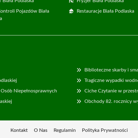
f Biała Podlaska
Fryzjer Biała Podlaska
Kontroli Pojazdów Biała
Restauracje Biała Podlaska
a
Biblioteczne skarby i s
dlaskiej
Tragiczne wypadki wodn
ji Osób Niepełnosprawnych
Ciche Czytanie w przestr
askiej
Obchody 82. rocznicy w
Kontakt
O Nas
Regulamin
Polityka Prywatności