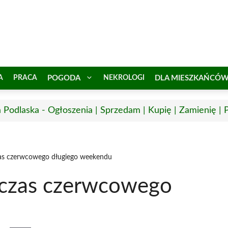
A
PRACA
POGODA
NEKROLOGI
DLA MIESZKAŃCÓ
a Podlaska - Ogłoszenia | Sprzedam | Kupię | Zamienię | 
as czerwcowego długiego weekendu
czas czerwcowego