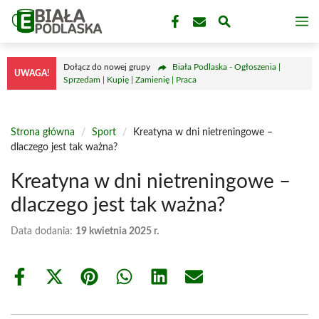
Przejdź
M
do
treści
Dołącz do nowej grupy
Biała Podlaska - Ogłoszenia |
UWAGA!
Sprzedam | Kupię | Zamienię | Praca
Strona główna
/
Sport
/
Kreatyna w dni nietreningowe –
dlaczego jest tak ważna?
Kreatyna w dni nietreningowe –
dlaczego jest tak ważna?
Data dodania:
19 kwietnia 2025 r.
Share
Share
Share
Share
Share
Share
on
on
on
on
on
on
Facebook
X
Pinterest
WhatsApp
LinkedIn
Email
(Twitter)