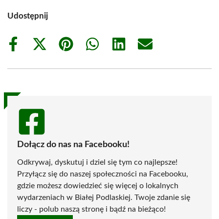
Udostępnij
Share
Share
Share
Share
Share
Share
on
on
on
on
on
on
Facebook
X
Pinterest
WhatsApp
LinkedIn
Email
(Twitter)
Dołącz do nas na Facebooku!
Odkrywaj, dyskutuj i dziel się tym co najlepsze!
Przyłącz się do naszej społeczności na Facebooku,
gdzie możesz dowiedzieć się więcej o lokalnych
wydarzeniach w Białej Podlaskiej. Twoje zdanie się
liczy - polub naszą stronę i bądź na bieżąco!