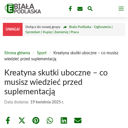
Przejdź
M
do
treści
Dołącz do nowej grupy
Biała Podlaska - Ogłoszenia |
UWAGA!
Sprzedam | Kupię | Zamienię | Praca
Strona główna
/
Sport
/
Kreatyna skutki uboczne – co musisz
wiedzieć przed suplementacją
Kreatyna skutki uboczne – co
musisz wiedzieć przed
suplementacją
Data dodania:
19 kwietnia 2025 r.
Share
Share
Share
Share
Share
Share
on
on
on
on
on
on