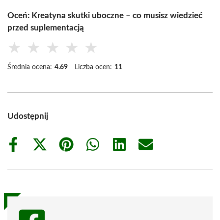
Oceń: Kreatyna skutki uboczne – co musisz wiedzieć
przed suplementacją
★
★
★
★
★
Średnia ocena:
4.69
Liczba ocen:
11
Udostępnij
Share
Share
Share
Share
Share
Share
on
on
on
on
on
on
Facebook
X
Pinterest
WhatsApp
LinkedIn
Email
(Twitter)