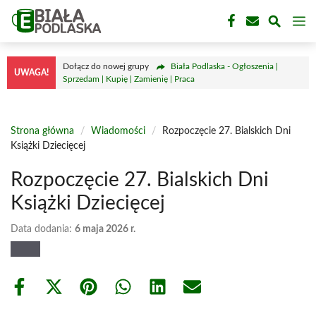
Przejdź
M
do
treści
Dołącz do nowej grupy
Biała Podlaska - Ogłoszenia |
UWAGA!
Sprzedam | Kupię | Zamienię | Praca
Strona główna
/
Wiadomości
/
Rozpoczęcie 27. Bialskich Dni
Książki Dziecięcej
Rozpoczęcie 27. Bialskich Dni
Książki Dziecięcej
Data dodania:
6 maja 2026 r.
Share
Share
Share
Share
Share
Share
on
on
on
on
on
on
Facebook
X
Pinterest
WhatsApp
LinkedIn
Email