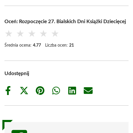
Oceń: Rozpoczęcie 27. Bialskich Dni Książki Dziecięcej
★
★
★
★
★
Średnia ocena:
4.77
Liczba ocen:
21
Udostępnij
Share
Share
Share
Share
Share
Share
on
on
on
on
on
on
Facebook
X
Pinterest
WhatsApp
LinkedIn
Email
(Twitter)