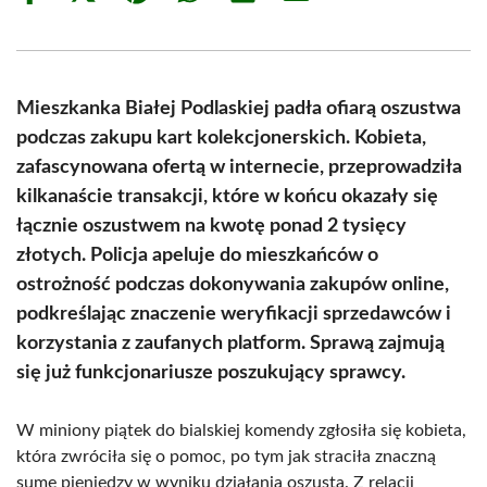
on
on
on
on
on
on
Facebook
X
Pinterest
WhatsApp
LinkedIn
Email
(Twitter)
Mieszkanka Białej Podlaskiej padła ofiarą oszustwa
podczas zakupu kart kolekcjonerskich. Kobieta,
zafascynowana ofertą w internecie, przeprowadziła
kilkanaście transakcji, które w końcu okazały się
łącznie oszustwem na kwotę ponad 2 tysięcy
złotych. Policja apeluje do mieszkańców o
ostrożność podczas dokonywania zakupów online,
podkreślając znaczenie weryfikacji sprzedawców i
korzystania z zaufanych platform. Sprawą zajmują
się już funkcjonariusze poszukujący sprawcy.
W miniony piątek do bialskiej komendy zgłosiła się kobieta,
która zwróciła się o pomoc, po tym jak straciła znaczną
sumę pieniędzy w wyniku działania oszusta. Z relacji