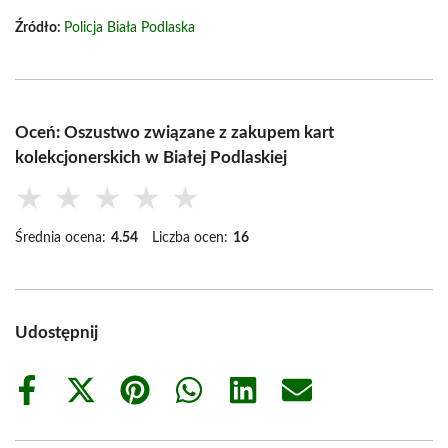
Źródło:
Policja Biała Podlaska
Oceń: Oszustwo związane z zakupem kart
kolekcjonerskich w Białej Podlaskiej
★
★
★
★
★
Średnia ocena:
4.54
Liczba ocen:
16
Udostępnij
Share
Share
Share
Share
Share
Share
on
on
on
on
on
on
Facebook
X
Pinterest
WhatsApp
LinkedIn
Email
(Twitter)