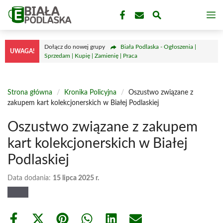
Przejdź
M
do
treści
Dołącz do nowej grupy
Biała Podlaska - Ogłoszenia |
UWAGA!
Sprzedam | Kupię | Zamienię | Praca
Strona główna
/
Kronika Policyjna
/
Oszustwo związane z
zakupem kart kolekcjonerskich w Białej Podlaskiej
Oszustwo związane z zakupem
kart kolekcjonerskich w Białej
Podlaskiej
Data dodania:
15 lipca 2025 r.
Share
Share
Share
Share
Share
Share