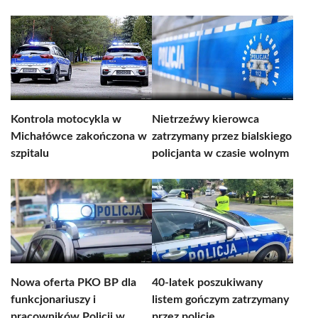
Kontrola motocykla w
Nietrzeźwy kierowca
Michałówce zakończona w
zatrzymany przez bialskiego
szpitalu
policjanta w czasie wolnym
Nowa oferta PKO BP dla
40-latek poszukiwany
funkcjonariuszy i
listem gończym zatrzymany
pracowników Policji w
przez policję