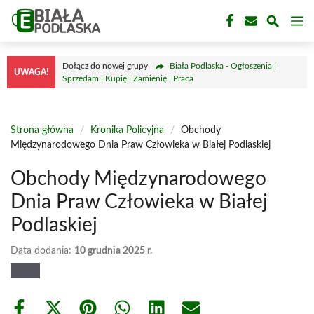
Przejdź
M
do
treści
Dołącz do nowej grupy
Biała Podlaska - Ogłoszenia |
UWAGA!
Sprzedam | Kupię | Zamienię | Praca
Strona główna
/
Kronika Policyjna
/
Obchody
Międzynarodowego Dnia Praw Człowieka w Białej Podlaskiej
Obchody Międzynarodowego
Dnia Praw Człowieka w Białej
Podlaskiej
Data dodania:
10 grudnia 2025 r.
Share
Share
Share
Share
Share
Share