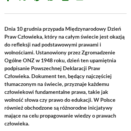
on
on
on
on
on
on
Facebook
X
Pinterest
WhatsApp
LinkedIn
Email
(Twitter)
Dnia 10 grudnia przypada Międzynarodowy Dzień
Praw Człowieka, który na całym świecie jest okazją
do refleksji nad podstawowymi prawami i
wolnościami. Ustanowiony przez Zgromadzenie
Ogólne ONZ w 1948 roku, dzień ten upamiętnia
podpisanie Powszechnej Deklaracji Praw
Człowieka. Dokument ten, będący najczęściej
tłumaczonym na świecie, przyznaje każdemu
człowiekowi fundamentalne prawa, takie jak
wolność słowa czy prawo do edukacji. W Polsce
również obchodzone są różnorodne inicjatywy
mające na celu propagowanie wiedzy o prawach
człowieka.