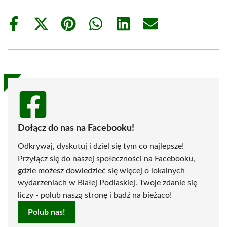
Share
Share
Share
Share
Share
Share
on
on
on
on
on
on
Facebook
X
Pinterest
WhatsApp
LinkedIn
Email
(Twitter)
Dołącz do nas na Facebooku!
Odkrywaj, dyskutuj i dziel się tym co najlepsze!
Przyłącz się do naszej społeczności na Facebooku,
gdzie możesz dowiedzieć się więcej o lokalnych
wydarzeniach w Białej Podlaskiej. Twoje zdanie się
liczy - polub naszą stronę i bądź na bieżąco!
Polub nas!