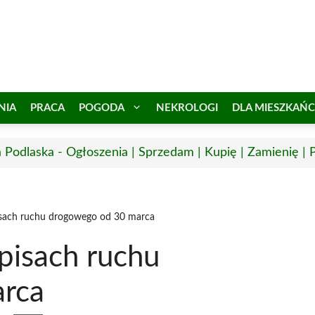
NIA
PRACA
POGODA
NEKROLOGI
DLA MIESZKAŃ
a Podlaska - Ogłoszenia | Sprzedam | Kupię | Zamienię | 
sach ruchu drogowego od 30 marca
pisach ruchu
rca