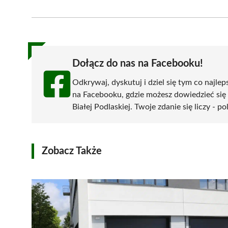
on
on
on
on
on
Facebook
X
Pinterest
WhatsApp
LinkedIn
(Twitter)
Dołącz do nas na Facebooku!
Odkrywaj, dyskutuj i dziel się tym co najlep
na Facebooku, gdzie możesz dowiedzieć się
Białej Podlaskiej. Twoje zdanie się liczy - p
Zobacz Także