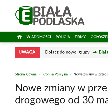
Przejdź
do
treści
WIADOMOŚCI
POLICJA
FIRMY
OGŁOSZE
UWAGA!
Dołącz do nowej grupy
Biał
Strona główna
/
Kronika Policyjna
/
Nowe zmiany w przepi
Nowe zmiany w prze
drogowego od 30 ma