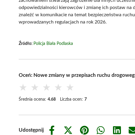
zachowaniem stwarzają zagrożenie dla innych uczestn
odpowiedzialności kierowców i zmianę ich postaw na 
znaleźć w komunikacie na temat bezpieczeństwa ruchu 
wprowadzanych regulacjach na rok 2026.
Źródło:
Policja Biała Podlaska
Oceń: Nowe zmiany w przepisach ruchu drogoweg
★
★
★
★
★
Średnia ocena:
4.68
Liczba ocen:
7
Udostępnij
Share
Share
Share
Share
Share