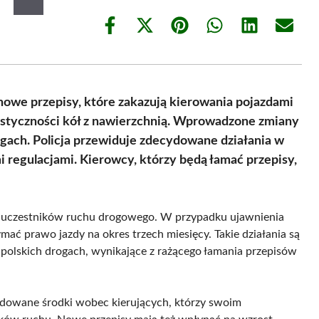
Share
Share
Share
Share
Share
Share
on
on
on
on
on
on
Facebook
X
Pinterest
WhatsApp
LinkedIn
Email
(Twitter)
nowe przepisy, które zakazują kierowania pojazdami
ę styczności kół z nawierzchnią. Wprowadzone zmiany
gach. Policja przewiduje zdecydowane działania w
regulacjami. Kierowcy, którzy będą łamać przepisy,
h uczestników ruchu drogowego. W przypadku ujawnienia
mać prawo jazdy na okres trzech miesięcy. Takie działania są
polskich drogach, wynikające z rażącego łamania przepisów
ydowane środki wobec kierujących, którzy swoim