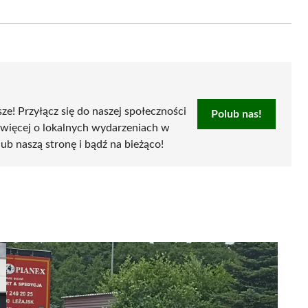
on
Email
sze! Przyłącz się do naszej społeczności
Polub nas!
 więcej o lokalnych wydarzeniach w
olub naszą stronę i bądź na bieżąco!