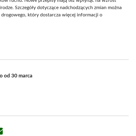
ików ruchu. Nowe przepisy mają też wpłynąć na wzrost
drodze. Szczegóły dotyczące nadchodzących zmian można
drogowego, który dostarcza więcej informacji o
o od 30 marca
Share