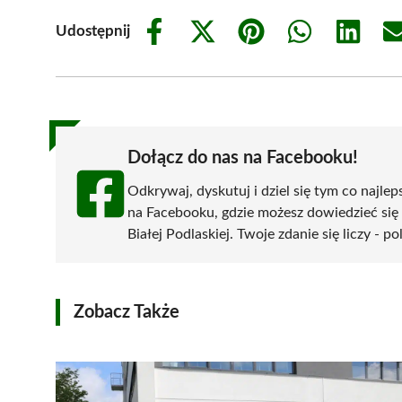
Udostępnij
Share
Share
Share
Share
Share
on
on
on
on
on
Facebook
X
Pinterest
WhatsApp
LinkedIn
(Twitter)
Dołącz do nas na Facebooku!
Odkrywaj, dyskutuj i dziel się tym co najlep
na Facebooku, gdzie możesz dowiedzieć się
Białej Podlaskiej. Twoje zdanie się liczy - p
Zobacz Także