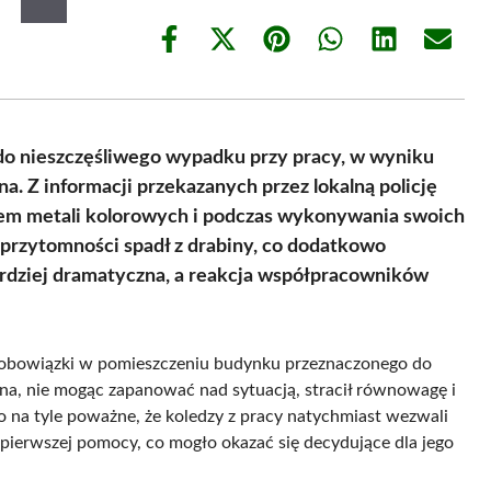
Share
Share
Share
Share
Share
Share
on
on
on
on
on
on
Facebook
X
Pinterest
WhatsApp
LinkedIn
Email
(Twitter)
 do nieszczęśliwego wypadku przy pracy, w wyniku
a. Z informacji przekazanych przez lokalną policję
iem metali kolorowych i podczas wykonywania swoich
przytomności spadł z drabiny, co dodatkowo
bardziej dramatyczna, a reakcja współpracowników
obowiązki w pomieszczeniu budynku przeznaczonego do
na, nie mogąc zapanować nad sytuacją, stracił równowagę i
 na tyle poważne, że koledzy z pracy natychmiast wezwali
ierwszej pomocy, co mogło okazać się decydujące dla jego