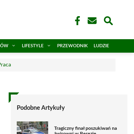
CÓW
LIFESTYLE
PRZEWODNIK
LUDZIE
Praca
Podobne Artykuły
Tragiczny finał poszukiwań na
żwirowni w Berezie