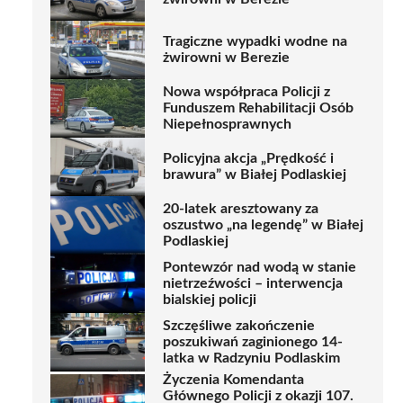
Tragiczne wypadki wodne na
żwirowni w Berezie
Nowa współpraca Policji z
Funduszem Rehabilitacji Osób
Niepełnosprawnych
Policyjna akcja „Prędkość i
brawura” w Białej Podlaskiej
20-latek aresztowany za
oszustwo „na legendę” w Białej
Podlaskiej
Pontewzór nad wodą w stanie
nietrzeźwości – interwencja
bialskiej policji
Szczęśliwe zakończenie
poszukiwań zaginionego 14-
latka w Radzyniu Podlaskim
Życzenia Komendanta
Głównego Policji z okazji 107.