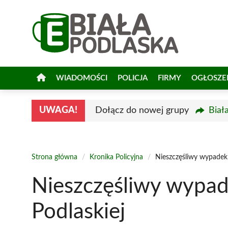
Przejdź
do
treści
WIADOMOŚCI
POLICJA
FIRMY
OGŁOSZE
UWAGA!
Dołącz do nowej grupy
Biał
Strona główna
/
Kronika Policyjna
/
Nieszczęśliwy wypadek 
Nieszczęśliwy wypade
Podlaskiej