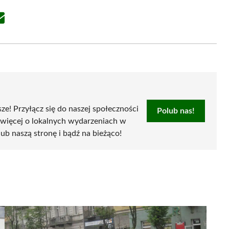
Share
on
Email
sze! Przyłącz się do naszej społeczności
Polub nas!
 więcej o lokalnych wydarzeniach w
olub naszą stronę i bądź na bieżąco!