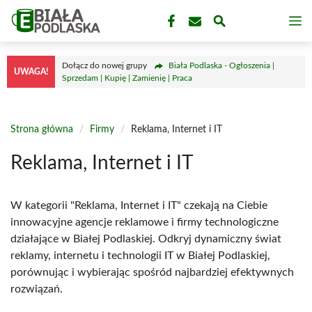
Przejdź
M
do
treści
Dołącz do nowej grupy
Biała Podlaska - Ogłoszenia |
UWAGA!
Sprzedam | Kupię | Zamienię | Praca
Strona główna
/
Firmy
/
Reklama, Internet i IT
Reklama, Internet i IT
W kategorii "Reklama, Internet i IT" czekają na Ciebie
innowacyjne agencje reklamowe i firmy technologiczne
działające w Białej Podlaskiej. Odkryj dynamiczny świat
reklamy, internetu i technologii IT w Białej Podlaskiej,
porównując i wybierając spośród najbardziej efektywnych
rozwiązań.